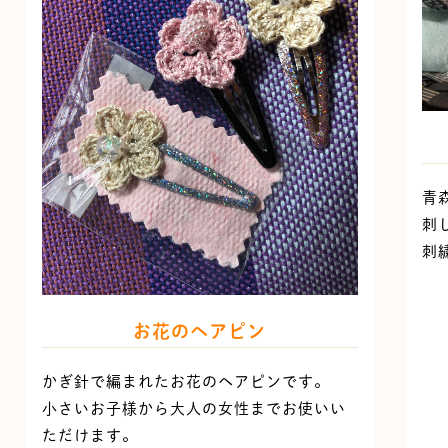
青
刺
刺
お花のヘアピン
かぎ針で編まれたお花のヘアピンです。
小さいお子様から大人の女性までお使いい
ただけます。