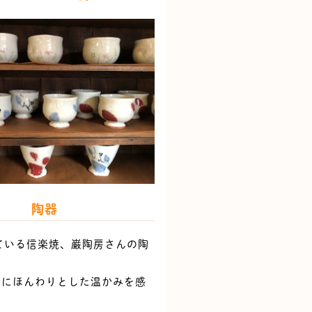
陶器
っている信楽焼、巌陶房さんの陶
時にほんわりとした温かみを感