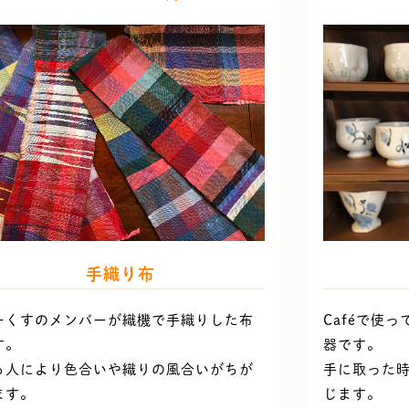
手織り布
ーくすのメンバーが織機で手織りした布
Caféで使
す。
器です。
る人により色合いや織りの風合いがちが
手に取った
ます。
じます。